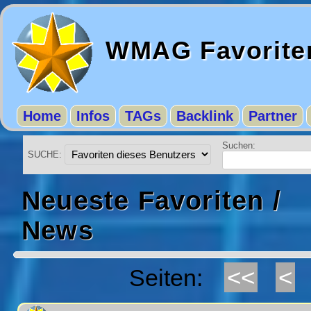
WMAG Favorite
Home
Infos
TAGs
Backlink
Partner
Suchen:
SUCHE:
Neueste Favoriten /
News
<<
<
Seiten: