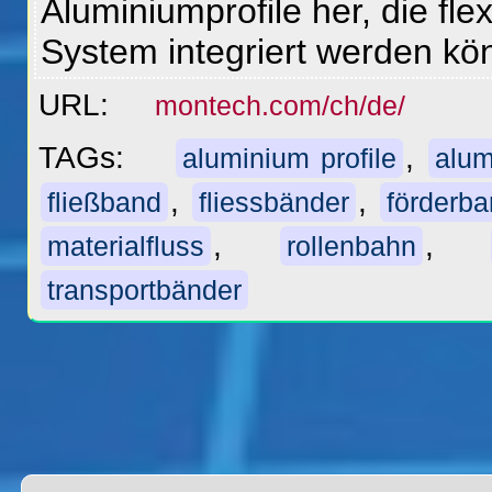
Aluminiumprofile her, die flex
System integriert werden k
URL:
montech.com/ch/de/
TAGs:
,
aluminium profile
alum
,
,
fließband
fliessbänder
förderb
,
,
materialfluss
rollenbahn
transportbänder