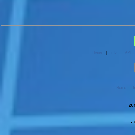
|
|
|
Home
Info
API
---
---
Home
I
zu
a