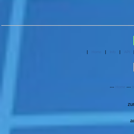
|
|
|
Home
Info
API
---
---
Home
I
zu
a