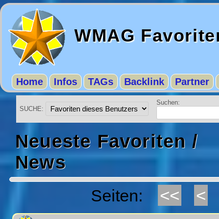
WMAG Favorite
Home
Infos
TAGs
Backlink
Partner
Suchen:
SUCHE:
Neueste Favoriten /
News
<<
<
Seiten: