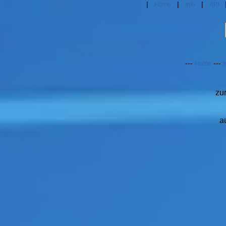
|
|
|
Home
Info
API
---
---
Home
I
zu
a