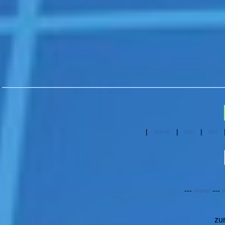
|
|
|
Home
Info
API
---
---
Home
I
zu