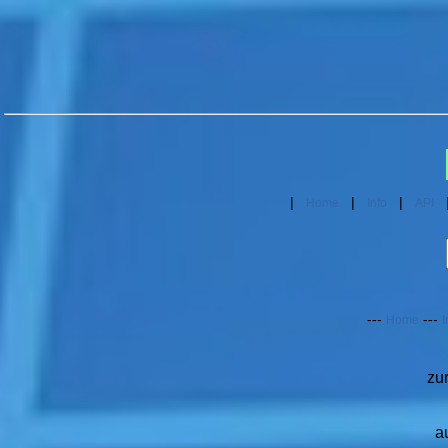
|
|
|
Home
Info
API
---
---
Home
I
zu
a