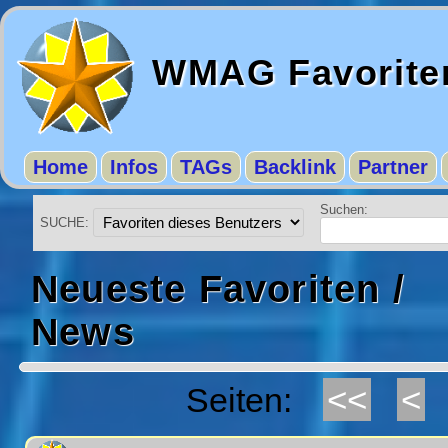
WMAG Favorite
Home
Infos
TAGs
Backlink
Partner
Suchen:
SUCHE:
Neueste Favoriten /
News
<<
<
Seiten: