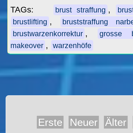
TAGs:
,
brust straffung
brus
,
brustlifting
bruststraffung narb
,
brustwarzenkorrektur
grosse b
,
makeover
warzenhöfe
Erste
Neuer
Älter