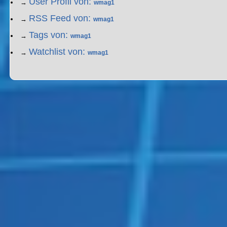
User Profil von:
→
wmag1
RSS Feed von:
→
wmag1
Tags von:
→
wmag1
Watchlist von:
→
wmag1