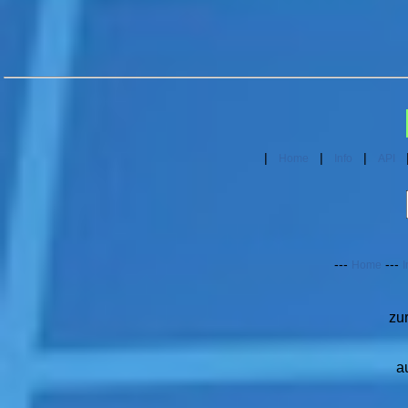
|
|
|
Home
Info
API
---
---
Home
I
zu
a