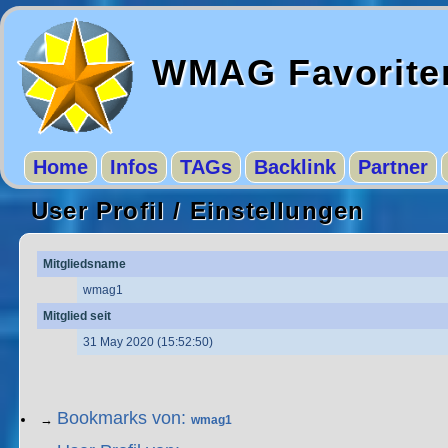
WMAG Favorite
Home
Infos
TAGs
Backlink
Partner
User Profil / Einstellungen
Mitgliedsname
wmag1
Mitglied seit
31 May 2020 (15:52:50)
Bookmarks von:
→
wmag1