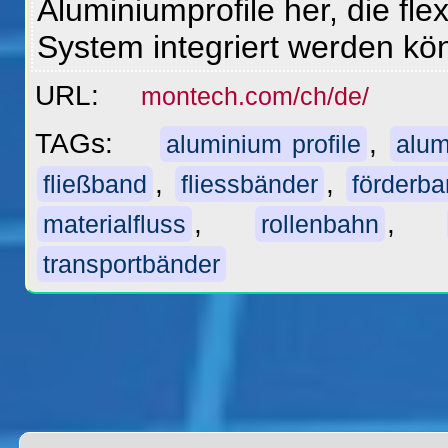
Aluminiumprofile her, die flex
System integriert werden k
URL:
montech.com/ch/de/
TAGs:
,
aluminium profile
alum
,
,
fließband
fliessbänder
förderb
,
,
materialfluss
rollenbahn
transportbänder