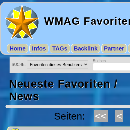
WMAG Favorite
Home
Infos
TAGs
Backlink
Partner
Suchen:
SUCHE:
Neueste Favoriten /
News
<<
<
Seiten: