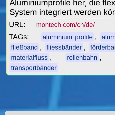
Aluminiumprofile her, die flex
System integriert werden k
URL:
montech.com/ch/de/
TAGs:
,
aluminium profile
alum
,
,
fließband
fliessbänder
förderb
,
,
materialfluss
rollenbahn
transportbänder