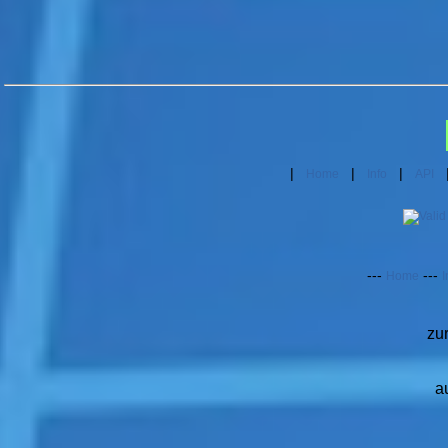
|
|
|
Home
Info
API
---
---
Home
I
zu
a