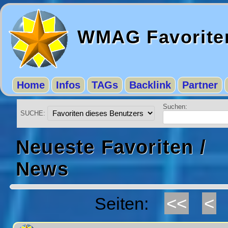
WMAG Favorite
Home
Infos
TAGs
Backlink
Partner
Suchen:
SUCHE:
Neueste Favoriten /
News
<<
<
Seiten: