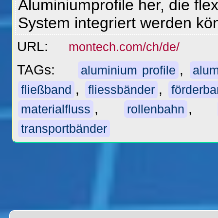
Aluminiumprofile her, die flex
System integriert werden k
URL:
montech.com/ch/de/
TAGs:
,
aluminium profile
alum
,
,
fließband
fliessbänder
förderb
,
,
materialfluss
rollenbahn
transportbänder