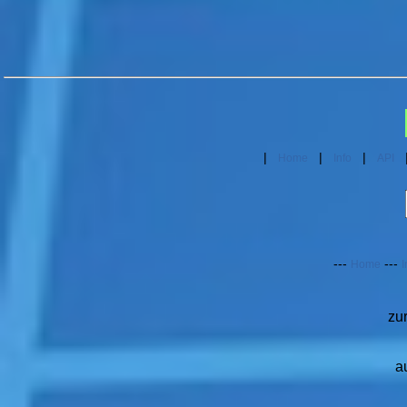
|
|
|
Home
Info
API
---
---
Home
I
zu
a